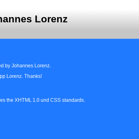
hannes Lorenz
ed by Johannes Lorenz.
ipp Lorenz. Thanks!
ollows the XHTML 1.0 und CSS standards.